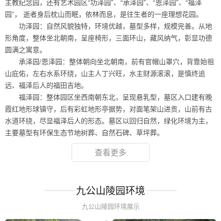
主教纪念园，还有艺术园区“功泽园”、“承泽园”、“恩泽园”、“福泽
园”， 逝者身后枕山而眠，依林而息，是往生者的一座理想花园。
功泽园：自然风貌独特，环境优越，墓型多样，规模完善。从地
形角度，整体坐北朝南，呈座椅形，三面环山，藏风纳气，彰显功德
圆满之寓意。
承泽园/恩泽园：整体朝向坐北朝南，前有官帽山罩穴，背靠始祖
山庇佑，左右水系环绕，山主人丁兴旺，水主财源滚滚，是慎终追
远、福泽后人的福田吉地。
福泽园：整体园区坐西南朝东北，呈现悬乳型，墓区入口建有晚
霞红地形球镇守，后有彩虹地形亭据势，对面笔架山进贡，山前有古
水道环绕，尽显福泽后人的形态。墓区以回归自然，绿化环境为主，
主要墓型有环保生态节地树葬、自然石碑、草坪葬。
查看更多
九公山陵园环境
九公山陵园环境展示