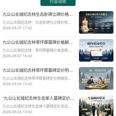
行业动态
九公山长城纪念林生态卧碑立碑价格表
详解及活动期赠安葬配套福利解析
九公山长城纪念林：生态卧碑与立碑价格及
活动期赠送配套服务全解析☎ 九公山陵园电
2026-08-07 17:42
话:400-838-5063作为中国领先的生态安葬基
地，九公山长城纪念林凭借其得天独厚的地
九公山长城纪念林草坪葬墓碑价格解析
理位置和优越的自然环境，成为众
及赠予绿植养护服务详解
九公山长城纪念林：草坪葬墓碑价格透明，
赠送绿植养护服务☎ 九公山陵园电话:400-
2026-08-07 16:42
838-5063九公山长城纪念林作为中国领先的
纪念林地之一，致力于为逝者提供环保、庄
九公山长城纪念林草坪葬墓碑定价明细
重的安葬选择。草坪葬墓碑作为一种
活动赠绿植养护服务详解
九公山长城纪念林草坪葬墓碑定价明细及活
动赠绿植养护服务详解☎ 九公山陵园电
2026-08-06 13:42
话:400-838-5063在现代社会，随着人们环保
意识的增强和对生命意义的深刻理解，草坪
“九公山长城纪念林生态单人墓碑定价
葬墓碑逐渐成为一种新型的、环保的、
活动直降数千福利丰厚”
九公山长城纪念林生态单人墓碑定价活动，
直降数千，福利丰厚，为您的亲人提供一个
2026-08-06 13:42