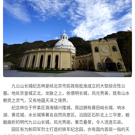
九公山长城纪念林是经北京市民政局批准成立的大型综合性公
墓。地处京皇城正北，龙脉之上，依偎明长城，风光秀美，既有山水
朝贡之灵气，又有地蕴天泽之境界。
纪念林位于怀柔区渤海镇兴隆城，周边拥有慕田峪长城、响水
湖、黄花城、水长城等著名自然风景区。沿园区石阶北上三华里，蜿
蜒曲折的明代九公山长城，风光秀丽，重峦叠翠，令人流连忘返。
园区有为新四军烈士打造的铁军纪念园，亦有国内首屈一指的天