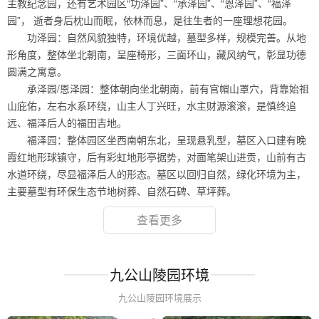
主教纪念园，还有艺术园区“功泽园”、“承泽园”、“恩泽园”、“福泽
园”， 逝者身后枕山而眠，依林而息，是往生者的一座理想花园。
功泽园：自然风貌独特，环境优越，墓型多样，规模完善。从地
形角度，整体坐北朝南，呈座椅形，三面环山，藏风纳气，彰显功德
圆满之寓意。
承泽园/恩泽园：整体朝向坐北朝南，前有官帽山罩穴，背靠始祖
山庇佑，左右水系环绕，山主人丁兴旺，水主财源滚滚，是慎终追
远、福泽后人的福田吉地。
福泽园：整体园区坐西南朝东北，呈现悬乳型，墓区入口建有晚
霞红地形球镇守，后有彩虹地形亭据势，对面笔架山进贡，山前有古
水道环绕，尽显福泽后人的形态。墓区以回归自然，绿化环境为主，
主要墓型有环保生态节地树葬、自然石碑、草坪葬。
查看更多
九公山陵园环境
九公山陵园环境展示