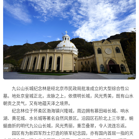
九公山长城纪念林是经北京市民政局批准成立的大型综合性公
墓。地处京皇城正北，龙脉之上，依偎明长城，风光秀美，既有山水
朝贡之灵气，又有地蕴天泽之境界。
纪念林位于怀柔区渤海镇兴隆城，周边拥有慕田峪长城、响水
湖、黄花城、水长城等著名自然风景区。沿园区石阶北上三华里，蜿
蜒曲折的明代九公山长城，风光秀丽，重峦叠翠，令人流连忘返。
园区有为新四军烈士打造的铁军纪念园，亦有国内首屈一指的天