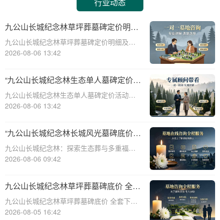
行业动态
九公山长城纪念林草坪葬墓碑定价明细
活动赠绿植养护服务详解
九公山长城纪念林草坪葬墓碑定价明细及活
动赠绿植养护服务详解☎ 九公山陵园电
2026-08-06 13:42
话:400-838-5063在现代社会，随着人们环保
意识的增强和对生命意义的深刻理解，草坪
“九公山长城纪念林生态单人墓碑定价
葬墓碑逐渐成为一种新型的、环保的、
活动直降数千福利丰厚”
九公山长城纪念林生态单人墓碑定价活动，
直降数千，福利丰厚，为您的亲人提供一个
2026-08-06 13:42
永久安息之所。本文将从专业角度详细介绍
九公山长城纪念林生态单人墓碑的定价策
“九公山长城纪念林长城风光墓碑底价
略、活动优惠以及相关福利，帮助您更好地
生态葬多重福利叠加申领”
九公山长城纪念林：探索生态葬与多重福利
了解和选择适
的完美融合☎ 九公山陵园电话:400-838-
2026-08-06 09:42
5063在现代社会，人们对死亡观念的理解逐
渐从传统的土葬转向更为环保、节俭的生态
九公山长城纪念林草坪葬墓碑底价 全套
葬。九公山长城纪念林作为国内领先的
下葬打包优惠同步享详解
九公山长城纪念林草坪葬墓碑底价 全套下葬
打包优惠同步享详解☎ 九公山陵园电话:400-
2026-08-05 16:42