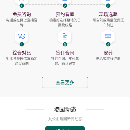
1
2
3
免费咨询
预约看墓
现场选墓
电话或在网上直接咨
确定好选择墓地的日
可自驾或乘坐免费班
询
期及线路
车前往
4
5
6
综合对比
签订合同
安葬
对比各陵园情况确定
签订合同、支付墓
电话或在线咨询
购买意向
款、确认碑文
查看更多
陵园动态
九公山陵园新闻动态