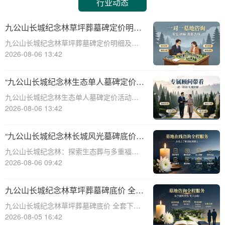
行业动态
九公山长城纪念林草坪葬墓碑定价明细
活动赠绿植养护服务详解
九公山长城纪念林草坪葬墓碑定价明细及活
动赠绿植养护服务详解☎ 九公山陵园电
2026-08-06 13:42
话:400-838-5063在现代社会，随着人们环保
意识的增强和对生命意义的深刻理解，草坪
“九公山长城纪念林生态单人墓碑定价
葬墓碑逐渐成为一种新型的、环保的、
活动直降数千福利丰厚”
九公山长城纪念林生态单人墓碑定价活动，
直降数千，福利丰厚，为您的亲人提供一个
2026-08-06 13:42
永久安息之所。本文将从专业角度详细介绍
九公山长城纪念林生态单人墓碑的定价策
“九公山长城纪念林长城风光墓碑底价
略、活动优惠以及相关福利，帮助您更好地
生态葬多重福利叠加申领”
九公山长城纪念林：探索生态葬与多重福利
了解和选择适
的完美融合☎ 九公山陵园电话:400-838-
2026-08-06 09:42
5063在现代社会，人们对死亡观念的理解逐
渐从传统的土葬转向更为环保、节俭的生态
九公山长城纪念林草坪葬墓碑底价 全套
葬。九公山长城纪念林作为国内领先的
下葬打包优惠同步享详解
九公山长城纪念林草坪葬墓碑底价 全套下葬
打包优惠同步享详解☎ 九公山陵园电话:400-
2026-08-05 16:42