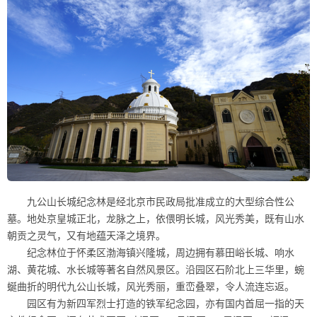
九公山长城纪念林是经北京市民政局批准成立的大型综合性公
墓。地处京皇城正北，龙脉之上，依偎明长城，风光秀美，既有山水
朝贡之灵气，又有地蕴天泽之境界。
纪念林位于怀柔区渤海镇兴隆城，周边拥有慕田峪长城、响水
湖、黄花城、水长城等著名自然风景区。沿园区石阶北上三华里，蜿
蜒曲折的明代九公山长城，风光秀丽，重峦叠翠，令人流连忘返。
园区有为新四军烈士打造的铁军纪念园，亦有国内首屈一指的天