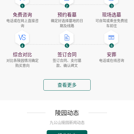
1
2
3
免费咨询
预约看墓
现场选墓
电话或在网上直接咨
确定好选择墓地的日
可自驾或乘坐免费班
询
期及线路
车前往
4
5
6
综合对比
签订合同
安葬
对比各陵园情况确定
签订合同、支付墓
电话或在线咨询
购买意向
款、确认碑文
查看更多
陵园动态
九公山陵园新闻动态