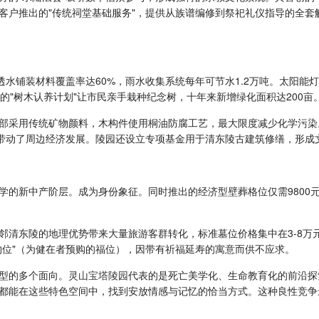
客户推出的"传统祠堂基础服务"，提供从族谱编修到祭祀礼仪指导的全套
。透水铺装材料覆盖率达60%，雨水收集系统每年可节水1.2万吨。太阳能
的"树木认养计划"让市民亲手栽种纪念树，十年来新增绿化面积达200亩
部采用传统矿物颜料，木构件使用桐油防腐工艺，最大限度减少化学污染
又带动了周边经济发展。陵园还设立专项基金用于清东陵古建筑修缮，形成
学的新中产阶层。成为身份象征。同时推出的经济型壁葬格位仅需9800
邻清东陵的地理优势带来大量旅游客群转化，标准墓位价格集中在3-8万元
物位"（为健在者预购的福位），因带有祈福延寿的寓意而供不应求。
型的多个面向。
灵山宝塔陵园
代表的是死亡美学化、生命教育化的前沿探
都能在这些特色空间中，找到安放情感与记忆的恰当方式。这种良性竞争