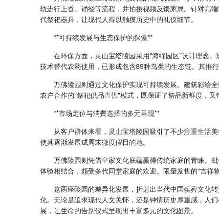
轨进行上香、诵经等流程，并拍摄视频反馈家属。针对高端
代祭祀器具，让现代人得以触摸历史中的礼仪细节。
**可持续发展与生态保护的探索**
在环保方面，
灵山宝塔陵园
采用"海绵园区"设计理念
技术替代农药使用，已形成包含89种鸟类的生态链。其推行
万佛陵园则通过文化保护实现可持续发展。建筑彩绘全
农户合作的"祭祀供品直供"模式，既保证了祭品新鲜度，
**市场定位与消费选择的多元呈现**
从客户群体来看，
灵山宝塔陵园
吸引了不少注重生活美
使其逐渐发展成周末微度假目的地。
万佛陵园则凭借皇家文化底蕴赢得传统家庭的青睐。毗
体验相结合，颇受多代同堂家庭的欢迎。限量发售的"吉祥
这两座陵园的差异化发展，折射出当代中国殡葬文化转
化。无论是追求现代人文关怀，还是钟情历史厚重感，人们
展，让生命的告别仪式呈现出丰富多元的文化图景。