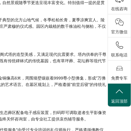
，自然景观随季节更迭呈现丰富变化。特别值得一提的是贯
在线咨询
属于典型的北方山地气候，冬季松柏长青，夏季凉爽宜人。陵
庄严肃穆的仪式感。园区内栽植的数千株油松与侧柏，不仅
官方微信
楼阁式塔的造型美感，又满足现代抗震要求。塔内供奉的千尊
联系电话
既有传统碑林式的传统墓园，也有草坪葬、花坛葬等现代节
免费专车
铜像高6米，周围墙壁镶嵌着9999尊小型佛龛，形成"万佛
的艺术语言。在墓区规划上，严格遵循"前堂后寝"的传统礼
返回顶部
。生态葬区配备电子感应装置，扫码即可调取逝者生平影像资
临终关怀咨询室，由专业社工提供哀伤辅导服务。
"代祭服务"由受过专业培训的礼仪师执行，严格遵循佛教仪