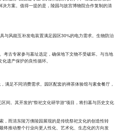
解决方案。值得一提的是，陵园与故宫博物院合作复制的清
灯具与风能互补发电装置满足园区30%的电力需求。生物防治
。
。考古专家参与墓址选定，确保地下文物不受破坏。与当地
文化遗产保护的良性循环。
元，满足不同消费需求。园区配套的禅茶体验馆与素食餐厅，
区间。其开发的"祭祀文化研学游"项目，将扫墓与历史文化
索，而
清东陵万佛陵园
展现的是传统祭祀文化的创造性转
最终推动整个行业向更人性化、艺术化、生态化的方向发