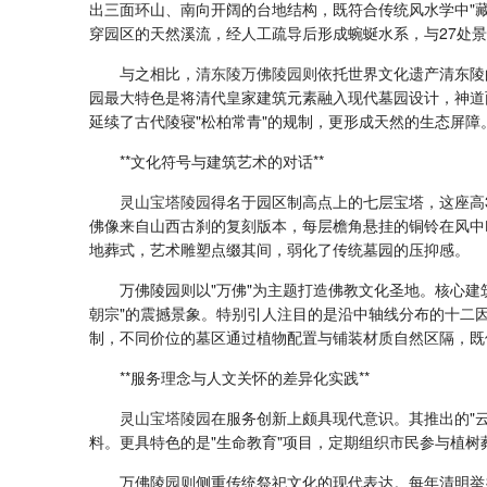
出三面环山、南向开阔的台地结构，既符合传统风水学中"
穿园区的天然溪流，经人工疏导后形成蜿蜒水系，与27处
与之相比，
清东陵万佛陵园
则依托世界文化遗产清东陵
园最大特色是将清代皇家建筑元素融入现代墓园设计，神道
延续了古代陵寝"松柏常青"的规制，更形成天然的生态屏障
**文化符号与建筑艺术的对话**
灵山宝塔陵园
得名于园区制高点上的七层宝塔，这座高
佛像来自山西古刹的复刻版本，每层檐角悬挂的铜铃在风中
地葬式，艺术雕塑点缀其间，弱化了传统墓园的压抑感。
万佛陵园则以"万佛"为主题打造佛教文化圣地。核心建
朝宗"的震撼景象。特别引人注目的是沿中轴线分布的十二
制，不同价位的墓区通过植物配置与铺装材质自然区隔，既
**服务理念与人文关怀的差异化实践**
灵山宝塔陵园
在服务创新上颇具现代意识。其推出的"
料。更具特色的是"生命教育"项目，定期组织市民参与植
万佛陵园则侧重传统祭祀文化的现代表达。每年清明举