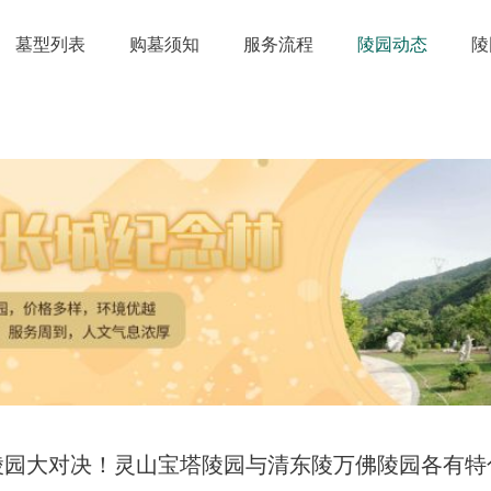
墓型列表
购墓须知
服务流程
陵园动态
陵
陵园大对决！灵山宝塔陵园与清东陵万佛陵园各有特