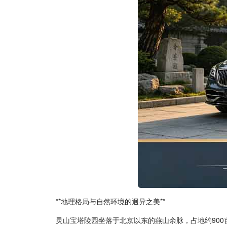
**地理格局与自然环境的迥异之美**
灵山宝塔陵园
坐落于北京以东的燕山余脉，占地约90