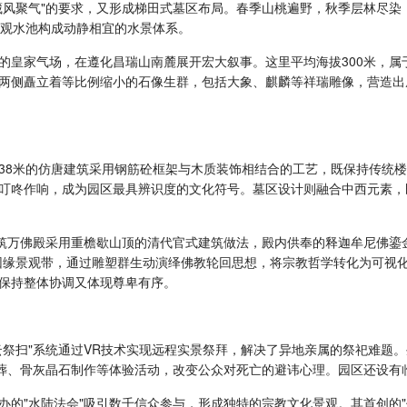
藏风聚气"的要求，又形成梯田式墓区布局。春季山桃遍野，秋季层林尽染
景观水池构成动静相宜的水景体系。
的皇家气场，在遵化昌瑞山南麓展开宏大叙事。这里平均海拔300米，
两侧矗立着等比例缩小的石像生群，包括大象、麒麟等祥瑞雕像，营造出
。
38米的仿唐建筑采用钢筋砼框架与木质装饰相结合的工艺，既保持传统
叮咚作响，成为园区最具辨识度的文化符号。墓区设计则融合中西元素，
筑万佛殿采用重檐歇山顶的清代官式建筑做法，殿内供奉的释迦牟尼佛鎏金
因缘景观带，通过雕塑群生动演绎佛教轮回思想，将宗教哲学转化为可视化
保持整体协调又体现尊卑有序。
云祭扫"系统通过VR技术实现远程实景祭拜，解决了异地亲属的祭祀难题
树葬、骨灰晶石制作等体验活动，改变公众对死亡的避讳心理。园区还设有
办的"水陆法会"吸引数千信众参与，形成独特的宗教文化景观。其首创的