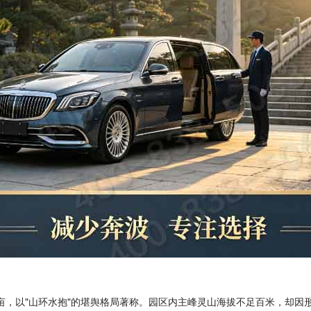
0亩，以"山环水抱"的堪舆格局著称。园区内主峰灵山海拔不足百米，却