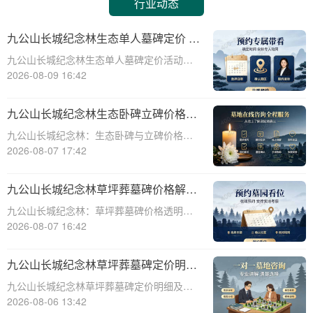
行业动态
九公山长城纪念林生态单人墓碑定价 活
动直降数千福利丰厚详解
九公山长城纪念林生态单人墓碑定价活动直
降数千，福利丰厚，为有需要的人们提供了
2026-08-09 16:42
一个极具性价比的选择。本文将从专业角度
详细介绍这一活动，帮助您更好地了解和选
九公山长城纪念林生态卧碑立碑价格表
择适合自己的墓碑。九公山长城纪念林作为
详解及活动期赠安葬配套福利解析
九公山长城纪念林：生态卧碑与立碑价格及
国内知名的
活动期赠送配套服务全解析☎ 九公山陵园电
2026-08-07 17:42
话:400-838-5063作为中国领先的生态安葬基
地，九公山长城纪念林凭借其得天独厚的地
九公山长城纪念林草坪葬墓碑价格解析
理位置和优越的自然环境，成为众
及赠予绿植养护服务详解
九公山长城纪念林：草坪葬墓碑价格透明，
赠送绿植养护服务☎ 九公山陵园电话:400-
2026-08-07 16:42
838-5063九公山长城纪念林作为中国领先的
纪念林地之一，致力于为逝者提供环保、庄
九公山长城纪念林草坪葬墓碑定价明细
重的安葬选择。草坪葬墓碑作为一种
活动赠绿植养护服务详解
九公山长城纪念林草坪葬墓碑定价明细及活
动赠绿植养护服务详解☎ 九公山陵园电
2026-08-06 13:42