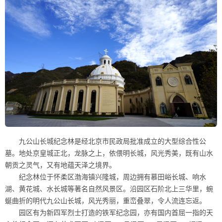
九公山长城纪念林是经北京市民政局批准成立的大型综合性公
墓。地处京皇城正北，龙脉之上，依偎明长城，风光秀美，既有山水
朝贡之灵气，又有地蕴天泽之境界。
纪念林位于怀柔区渤海镇兴隆城，周边拥有慕田峪长城、响水
湖、黄花城、水长城等著名自然风景区。沿园区石阶北上三华里，蜿
蜒曲折的明代九公山长城，风光秀丽，重峦叠翠，令人流连忘返。
园区有为新四军烈士打造的铁军纪念园，亦有国内首屈一指的天