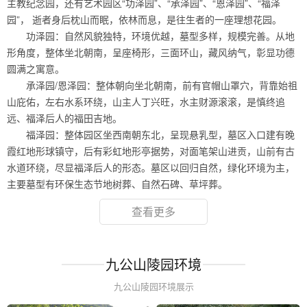
主教纪念园，还有艺术园区“功泽园”、“承泽园”、“恩泽园”、“福泽
园”， 逝者身后枕山而眠，依林而息，是往生者的一座理想花园。
功泽园：自然风貌独特，环境优越，墓型多样，规模完善。从地
形角度，整体坐北朝南，呈座椅形，三面环山，藏风纳气，彰显功德
圆满之寓意。
承泽园/恩泽园：整体朝向坐北朝南，前有官帽山罩穴，背靠始祖
山庇佑，左右水系环绕，山主人丁兴旺，水主财源滚滚，是慎终追
远、福泽后人的福田吉地。
福泽园：整体园区坐西南朝东北，呈现悬乳型，墓区入口建有晚
霞红地形球镇守，后有彩虹地形亭据势，对面笔架山进贡，山前有古
水道环绕，尽显福泽后人的形态。墓区以回归自然，绿化环境为主，
主要墓型有环保生态节地树葬、自然石碑、草坪葬。
查看更多
九公山陵园环境
九公山陵园环境展示