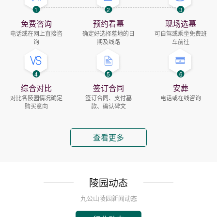
1
2
3
免费咨询
预约看墓
现场选墓
电话或在网上直接咨
确定好选择墓地的日
可自驾或乘坐免费班
询
期及线路
车前往
4
5
6
综合对比
签订合同
安葬
对比各陵园情况确定
签订合同、支付墓
电话或在线咨询
购买意向
款、确认碑文
查看更多
陵园动态
九公山陵园新闻动态