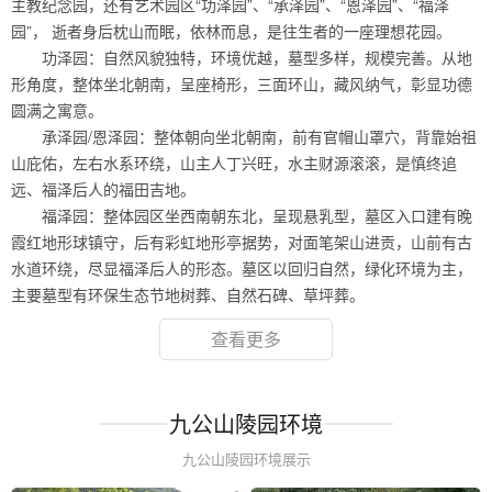
主教纪念园，还有艺术园区“功泽园”、“承泽园”、“恩泽园”、“福泽
园”， 逝者身后枕山而眠，依林而息，是往生者的一座理想花园。
功泽园：自然风貌独特，环境优越，墓型多样，规模完善。从地
形角度，整体坐北朝南，呈座椅形，三面环山，藏风纳气，彰显功德
圆满之寓意。
承泽园/恩泽园：整体朝向坐北朝南，前有官帽山罩穴，背靠始祖
山庇佑，左右水系环绕，山主人丁兴旺，水主财源滚滚，是慎终追
远、福泽后人的福田吉地。
福泽园：整体园区坐西南朝东北，呈现悬乳型，墓区入口建有晚
霞红地形球镇守，后有彩虹地形亭据势，对面笔架山进贡，山前有古
水道环绕，尽显福泽后人的形态。墓区以回归自然，绿化环境为主，
主要墓型有环保生态节地树葬、自然石碑、草坪葬。
查看更多
九公山陵园环境
九公山陵园环境展示