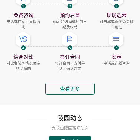
1
2
3
免费咨询
预约看墓
现场选墓
电话或在网上直接咨
确定好选择墓地的日
可自驾或乘坐免费班
询
期及线路
车前往
4
5
6
综合对比
签订合同
安葬
对比各陵园情况确定
签订合同、支付墓
电话或在线咨询
购买意向
款、确认碑文
查看更多
陵园动态
九公山陵园新闻动态