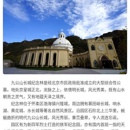
九公山长城纪念林是经北京市民政局批准成立的大型综合性公
墓。地处京皇城正北，龙脉之上，依偎明长城，风光秀美，既有山水
朝贡之灵气，又有地蕴天泽之境界。
纪念林位于怀柔区渤海镇兴隆城，周边拥有慕田峪长城、响水
湖、黄花城、水长城等著名自然风景区。沿园区石阶北上三华里，蜿
蜒曲折的明代九公山长城，风光秀丽，重峦叠翠，令人流连忘返。
园区有为新四军烈士打造的铁军纪念园，亦有国内首屈一指的天