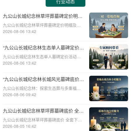
行业动态
九公山长城纪念林草坪葬墓碑定价明细
活动赠绿植养护服务详解
九公山长城纪念林草坪葬墓碑定价明细及活
动赠绿植养护服务详解☎ 九公山陵园电
2026-08-06 13:42
话:400-838-5063在现代社会，随着人们环保
意识的增强和对生命意义的深刻理解，草坪
“九公山长城纪念林生态单人墓碑定价
葬墓碑逐渐成为一种新型的、环保的、
活动直降数千福利丰厚”
九公山长城纪念林生态单人墓碑定价活动，
直降数千，福利丰厚，为您的亲人提供一个
2026-08-06 13:42
永久安息之所。本文将从专业角度详细介绍
九公山长城纪念林生态单人墓碑的定价策
“九公山长城纪念林长城风光墓碑底价
略、活动优惠以及相关福利，帮助您更好地
生态葬多重福利叠加申领”
九公山长城纪念林：探索生态葬与多重福利
了解和选择适
的完美融合☎ 九公山陵园电话:400-838-
2026-08-06 09:42
5063在现代社会，人们对死亡观念的理解逐
渐从传统的土葬转向更为环保、节俭的生态
九公山长城纪念林草坪葬墓碑底价 全套
葬。九公山长城纪念林作为国内领先的
下葬打包优惠同步享详解
九公山长城纪念林草坪葬墓碑底价 全套下葬
打包优惠同步享详解☎ 九公山陵园电话:400-
2026-08-05 16:42