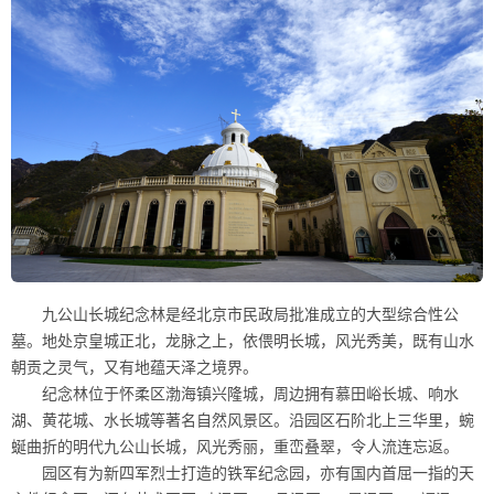
九公山长城纪念林是经北京市民政局批准成立的大型综合性公
墓。地处京皇城正北，龙脉之上，依偎明长城，风光秀美，既有山水
朝贡之灵气，又有地蕴天泽之境界。
纪念林位于怀柔区渤海镇兴隆城，周边拥有慕田峪长城、响水
湖、黄花城、水长城等著名自然风景区。沿园区石阶北上三华里，蜿
蜒曲折的明代九公山长城，风光秀丽，重峦叠翠，令人流连忘返。
园区有为新四军烈士打造的铁军纪念园，亦有国内首屈一指的天