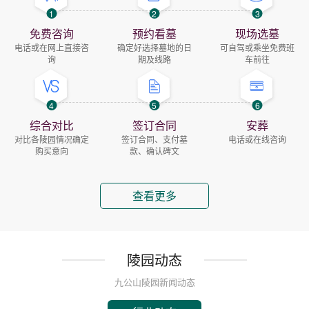
1
2
3
免费咨询
预约看墓
现场选墓
电话或在网上直接咨
确定好选择墓地的日
可自驾或乘坐免费班
询
期及线路
车前往
4
5
6
综合对比
签订合同
安葬
对比各陵园情况确定
签订合同、支付墓
电话或在线咨询
购买意向
款、确认碑文
查看更多
陵园动态
九公山陵园新闻动态