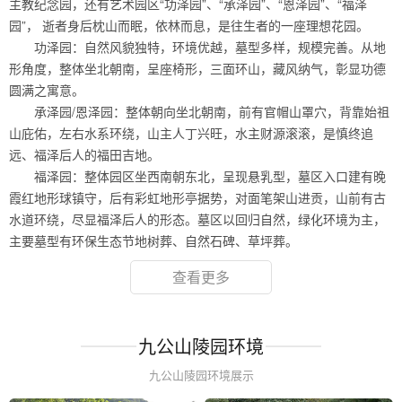
主教纪念园，还有艺术园区“功泽园”、“承泽园”、“恩泽园”、“福泽
园”， 逝者身后枕山而眠，依林而息，是往生者的一座理想花园。
功泽园：自然风貌独特，环境优越，墓型多样，规模完善。从地
形角度，整体坐北朝南，呈座椅形，三面环山，藏风纳气，彰显功德
圆满之寓意。
承泽园/恩泽园：整体朝向坐北朝南，前有官帽山罩穴，背靠始祖
山庇佑，左右水系环绕，山主人丁兴旺，水主财源滚滚，是慎终追
远、福泽后人的福田吉地。
福泽园：整体园区坐西南朝东北，呈现悬乳型，墓区入口建有晚
霞红地形球镇守，后有彩虹地形亭据势，对面笔架山进贡，山前有古
水道环绕，尽显福泽后人的形态。墓区以回归自然，绿化环境为主，
主要墓型有环保生态节地树葬、自然石碑、草坪葬。
查看更多
九公山陵园环境
九公山陵园环境展示