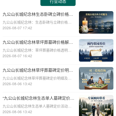
行业动态
九公山长城纪念林生态卧碑立碑价格表
详解及活动期赠安葬配套福利解析
九公山长城纪念林：生态卧碑与立碑价格及
活动期赠送配套服务全解析☎ 九公山陵园电
2026-08-07 17:42
话:400-838-5063作为中国领先的生态安葬基
地，九公山长城纪念林凭借其得天独厚的地
九公山长城纪念林草坪葬墓碑价格解析
理位置和优越的自然环境，成为众
及赠予绿植养护服务详解
九公山长城纪念林：草坪葬墓碑价格透明，
赠送绿植养护服务☎ 九公山陵园电话:400-
2026-08-07 16:42
838-5063九公山长城纪念林作为中国领先的
纪念林地之一，致力于为逝者提供环保、庄
九公山长城纪念林草坪葬墓碑定价明细
重的安葬选择。草坪葬墓碑作为一种
活动赠绿植养护服务详解
九公山长城纪念林草坪葬墓碑定价明细及活
动赠绿植养护服务详解☎ 九公山陵园电
2026-08-06 13:42
话:400-838-5063在现代社会，随着人们环保
意识的增强和对生命意义的深刻理解，草坪
“九公山长城纪念林生态单人墓碑定价
葬墓碑逐渐成为一种新型的、环保的、
活动直降数千福利丰厚”
九公山长城纪念林生态单人墓碑定价活动，
直降数千，福利丰厚，为您的亲人提供一个
2026-08-06 13:42