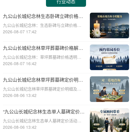
行业动态
九公山长城纪念林生态卧碑立碑价格表
详解及活动期赠安葬配套福利解析
九公山长城纪念林：生态卧碑与立碑价格及
活动期赠送配套服务全解析☎ 九公山陵园电
2026-08-07 17:42
话:400-838-5063作为中国领先的生态安葬基
地，九公山长城纪念林凭借其得天独厚的地
九公山长城纪念林草坪葬墓碑价格解析
理位置和优越的自然环境，成为众
及赠予绿植养护服务详解
九公山长城纪念林：草坪葬墓碑价格透明，
赠送绿植养护服务☎ 九公山陵园电话:400-
2026-08-07 16:42
838-5063九公山长城纪念林作为中国领先的
纪念林地之一，致力于为逝者提供环保、庄
九公山长城纪念林草坪葬墓碑定价明细
重的安葬选择。草坪葬墓碑作为一种
活动赠绿植养护服务详解
九公山长城纪念林草坪葬墓碑定价明细及活
动赠绿植养护服务详解☎ 九公山陵园电
2026-08-06 13:42
话:400-838-5063在现代社会，随着人们环保
意识的增强和对生命意义的深刻理解，草坪
“九公山长城纪念林生态单人墓碑定价
葬墓碑逐渐成为一种新型的、环保的、
活动直降数千福利丰厚”
九公山长城纪念林生态单人墓碑定价活动，
直降数千，福利丰厚，为您的亲人提供一个
2026-08-06 13:42