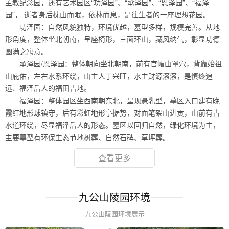
主教纪念园，还有艺术园区“功泽园”、“承泽园”、“恩泽园”、“福泽
园”， 逝者身后枕山而眠，依林而息，是往生者的一座理想花园。
功泽园：自然风貌独特，环境优越，墓型多样，规模完善。从地
形角度，整体坐北朝南，呈座椅形，三面环山，藏风纳气，彰显功德
圆满之寓意。
承泽园/恩泽园：整体朝向坐北朝南，前有官帽山罩穴，背靠始祖
山庇佑，左右水系环绕，山主人丁兴旺，水主财源滚滚，是慎终追
远、福泽后人的福田吉地。
福泽园：整体园区坐西南朝东北，呈现悬乳型，墓区入口建有晚
霞红地形球镇守，后有彩虹地形亭据势，对面笔架山进贡，山前有古
水道环绕，尽显福泽后人的形态。墓区以回归自然，绿化环境为主，
主要墓型有环保生态节地树葬、自然石碑、草坪葬。
查看更多
九公山陵园环境
九公山陵园环境展示