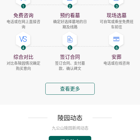
1
2
3
免费咨询
预约看墓
现场选墓
电话或在网上直接咨
确定好选择墓地的日
可自驾或乘坐免费班
询
期及线路
车前往
4
5
6
综合对比
签订合同
安葬
对比各陵园情况确定
签订合同、支付墓
电话或在线咨询
购买意向
款、确认碑文
查看更多
陵园动态
九公山陵园新闻动态