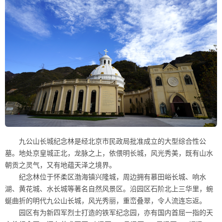
九公山长城纪念林是经北京市民政局批准成立的大型综合性公
墓。地处京皇城正北，龙脉之上，依偎明长城，风光秀美，既有山水
朝贡之灵气，又有地蕴天泽之境界。
纪念林位于怀柔区渤海镇兴隆城，周边拥有慕田峪长城、响水
湖、黄花城、水长城等著名自然风景区。沿园区石阶北上三华里，蜿
蜒曲折的明代九公山长城，风光秀丽，重峦叠翠，令人流连忘返。
园区有为新四军烈士打造的铁军纪念园，亦有国内首屈一指的天