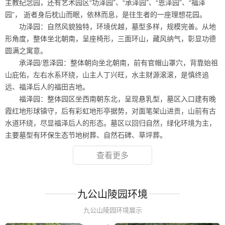
主教纪念园，还有艺术园区“功泽园”、“承泽园”、“恩泽园”、“福泽
园”， 逝者身后枕山而眠，依林而息，是往生者的一座理想花园。
功泽园：自然风貌独特，环境优越，墓型多样，规模完善。从地
形角度，整体坐北朝南，呈座椅形，三面环山，藏风纳气，彰显功德
圆满之寓意。
承泽园/恩泽园：整体朝向坐北朝南，前有官帽山罩穴，背靠始祖
山庇佑，左右水系环绕，山主人丁兴旺，水主财源滚滚，是慎终追
远、福泽后人的福田吉地。
福泽园：整体园区坐西南朝东北，呈现悬乳型，墓区入口建有晚
霞红地形球镇守，后有彩虹地形亭据势，对面笔架山进贡，山前有古
水道环绕，尽显福泽后人的形态。墓区以回归自然，绿化环境为主，
主要墓型有环保生态节地树葬、自然石碑、草坪葬。
查看更多
九公山陵园环境
九公山陵园环境展示