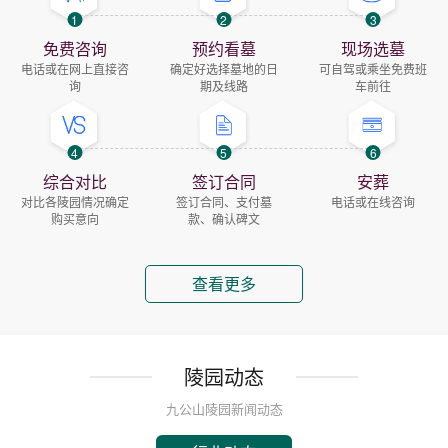
1
2
3
免费咨询
预约看墓
现场选墓
电话或在网上直接咨
确定好选择墓地的日
可自驾或乘坐免费班
询
期及线路
车前往
4
5
6
综合对比
签订合同
安葬
对比各陵园情况确定
签订合同、支付墓
电话或在线咨询
购买意向
款、确认碑文
查看更多
陵园动态
九公山陵园新闻动态