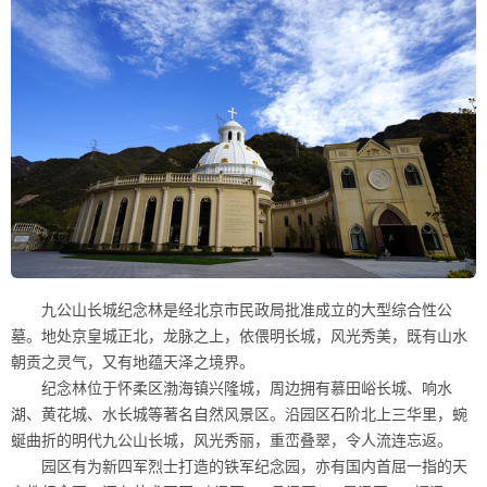
九公山长城纪念林是经北京市民政局批准成立的大型综合性公
墓。地处京皇城正北，龙脉之上，依偎明长城，风光秀美，既有山水
朝贡之灵气，又有地蕴天泽之境界。
纪念林位于怀柔区渤海镇兴隆城，周边拥有慕田峪长城、响水
湖、黄花城、水长城等著名自然风景区。沿园区石阶北上三华里，蜿
蜒曲折的明代九公山长城，风光秀丽，重峦叠翠，令人流连忘返。
园区有为新四军烈士打造的铁军纪念园，亦有国内首屈一指的天