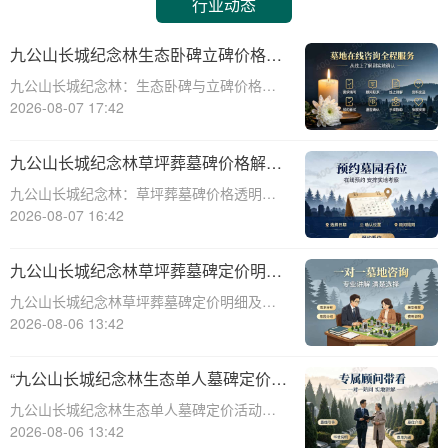
行业动态
九公山长城纪念林生态卧碑立碑价格表
详解及活动期赠安葬配套福利解析
九公山长城纪念林：生态卧碑与立碑价格及
活动期赠送配套服务全解析☎ 九公山陵园电
2026-08-07 17:42
话:400-838-5063作为中国领先的生态安葬基
地，九公山长城纪念林凭借其得天独厚的地
九公山长城纪念林草坪葬墓碑价格解析
理位置和优越的自然环境，成为众
及赠予绿植养护服务详解
九公山长城纪念林：草坪葬墓碑价格透明，
赠送绿植养护服务☎ 九公山陵园电话:400-
2026-08-07 16:42
838-5063九公山长城纪念林作为中国领先的
纪念林地之一，致力于为逝者提供环保、庄
九公山长城纪念林草坪葬墓碑定价明细
重的安葬选择。草坪葬墓碑作为一种
活动赠绿植养护服务详解
九公山长城纪念林草坪葬墓碑定价明细及活
动赠绿植养护服务详解☎ 九公山陵园电
2026-08-06 13:42
话:400-838-5063在现代社会，随着人们环保
意识的增强和对生命意义的深刻理解，草坪
“九公山长城纪念林生态单人墓碑定价
葬墓碑逐渐成为一种新型的、环保的、
活动直降数千福利丰厚”
九公山长城纪念林生态单人墓碑定价活动，
直降数千，福利丰厚，为您的亲人提供一个
2026-08-06 13:42