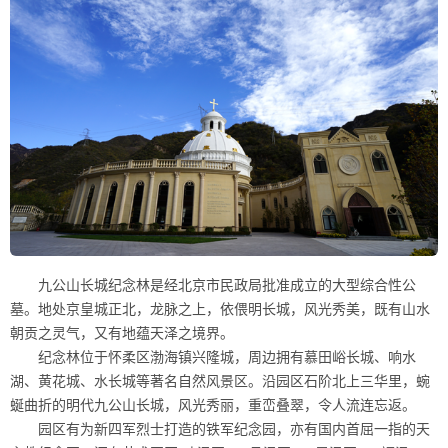
九公山长城纪念林是经北京市民政局批准成立的大型综合性公
墓。地处京皇城正北，龙脉之上，依偎明长城，风光秀美，既有山水
朝贡之灵气，又有地蕴天泽之境界。
纪念林位于怀柔区渤海镇兴隆城，周边拥有慕田峪长城、响水
湖、黄花城、水长城等著名自然风景区。沿园区石阶北上三华里，蜿
蜒曲折的明代九公山长城，风光秀丽，重峦叠翠，令人流连忘返。
园区有为新四军烈士打造的铁军纪念园，亦有国内首屈一指的天