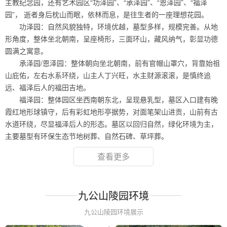
主教纪念园，还有艺术园区“功泽园”、“承泽园”、“恩泽园”、“福泽
园”， 逝者身后枕山而眠，依林而息，是往生者的一座理想花园。
功泽园：自然风貌独特，环境优越，墓型多样，规模完善。从地
形角度，整体坐北朝南，呈座椅形，三面环山，藏风纳气，彰显功德
圆满之寓意。
承泽园/恩泽园：整体朝向坐北朝南，前有官帽山罩穴，背靠始祖
山庇佑，左右水系环绕，山主人丁兴旺，水主财源滚滚，是慎终追
远、福泽后人的福田吉地。
福泽园：整体园区坐西南朝东北，呈现悬乳型，墓区入口建有晚
霞红地形球镇守，后有彩虹地形亭据势，对面笔架山进贡，山前有古
水道环绕，尽显福泽后人的形态。墓区以回归自然，绿化环境为主，
主要墓型有环保生态节地树葬、自然石碑、草坪葬。
查看更多
九公山陵园环境
九公山陵园环境展示