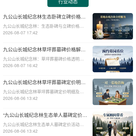
行业动态
九公山长城纪念林生态卧碑立碑价格表
详解及活动期赠安葬配套福利解析
九公山长城纪念林：生态卧碑与立碑价格及
活动期赠送配套服务全解析☎ 九公山陵园电
2026-08-07 17:42
话:400-838-5063作为中国领先的生态安葬基
地，九公山长城纪念林凭借其得天独厚的地
九公山长城纪念林草坪葬墓碑价格解析
理位置和优越的自然环境，成为众
及赠予绿植养护服务详解
九公山长城纪念林：草坪葬墓碑价格透明，
赠送绿植养护服务☎ 九公山陵园电话:400-
2026-08-07 16:42
838-5063九公山长城纪念林作为中国领先的
纪念林地之一，致力于为逝者提供环保、庄
九公山长城纪念林草坪葬墓碑定价明细
重的安葬选择。草坪葬墓碑作为一种
活动赠绿植养护服务详解
九公山长城纪念林草坪葬墓碑定价明细及活
动赠绿植养护服务详解☎ 九公山陵园电
2026-08-06 13:42
话:400-838-5063在现代社会，随着人们环保
意识的增强和对生命意义的深刻理解，草坪
“九公山长城纪念林生态单人墓碑定价
葬墓碑逐渐成为一种新型的、环保的、
活动直降数千福利丰厚”
九公山长城纪念林生态单人墓碑定价活动，
直降数千，福利丰厚，为您的亲人提供一个
2026-08-06 13:42