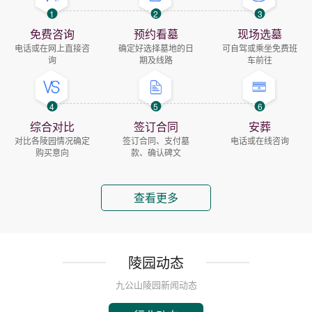
1
2
3
免费咨询
预约看墓
现场选墓
电话或在网上直接咨
确定好选择墓地的日
可自驾或乘坐免费班
询
期及线路
车前往
4
5
6
综合对比
签订合同
安葬
对比各陵园情况确定
签订合同、支付墓
电话或在线咨询
购买意向
款、确认碑文
查看更多
陵园动态
九公山陵园新闻动态