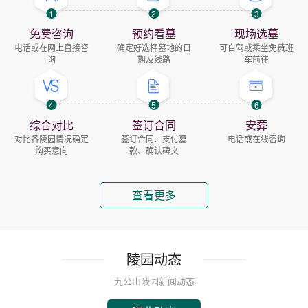
1
2
3
免费咨询
预约看墓
现场选墓
电话或在网上直接咨
确定好选择墓地的日
可自驾或乘坐免费班
询
期及线路
车前往
4
5
6
综合对比
签订合同
安葬
对比各陵园情况确定
签订合同、支付墓
电话或在线咨询
购买意向
款、确认碑文
查看更多
陵园动态
九公山陵园新闻动态