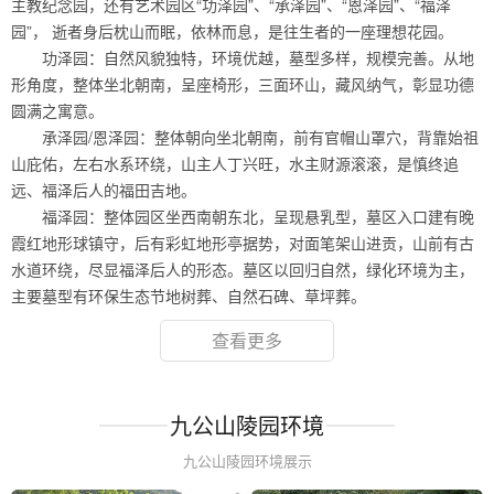
主教纪念园，还有艺术园区“功泽园”、“承泽园”、“恩泽园”、“福泽
园”， 逝者身后枕山而眠，依林而息，是往生者的一座理想花园。
功泽园：自然风貌独特，环境优越，墓型多样，规模完善。从地
形角度，整体坐北朝南，呈座椅形，三面环山，藏风纳气，彰显功德
圆满之寓意。
承泽园/恩泽园：整体朝向坐北朝南，前有官帽山罩穴，背靠始祖
山庇佑，左右水系环绕，山主人丁兴旺，水主财源滚滚，是慎终追
远、福泽后人的福田吉地。
福泽园：整体园区坐西南朝东北，呈现悬乳型，墓区入口建有晚
霞红地形球镇守，后有彩虹地形亭据势，对面笔架山进贡，山前有古
水道环绕，尽显福泽后人的形态。墓区以回归自然，绿化环境为主，
主要墓型有环保生态节地树葬、自然石碑、草坪葬。
查看更多
九公山陵园环境
九公山陵园环境展示