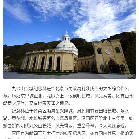
九公山长城纪念林是经北京市民政局批准成立的大型综合性公
墓。地处京皇城正北，龙脉之上，依偎明长城，风光秀美，既有山水
朝贡之灵气，又有地蕴天泽之境界。
纪念林位于怀柔区渤海镇兴隆城，周边拥有慕田峪长城、响水
湖、黄花城、水长城等著名自然风景区。沿园区石阶北上三华里，蜿
蜒曲折的明代九公山长城，风光秀丽，重峦叠翠，令人流连忘返。
园区有为新四军烈士打造的铁军纪念园，亦有国内首屈一指的天