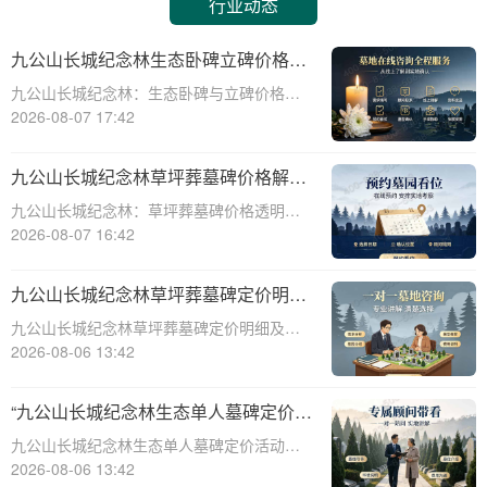
行业动态
九公山长城纪念林生态卧碑立碑价格表
详解及活动期赠安葬配套福利解析
九公山长城纪念林：生态卧碑与立碑价格及
活动期赠送配套服务全解析☎ 九公山陵园电
2026-08-07 17:42
话:400-838-5063作为中国领先的生态安葬基
地，九公山长城纪念林凭借其得天独厚的地
九公山长城纪念林草坪葬墓碑价格解析
理位置和优越的自然环境，成为众
及赠予绿植养护服务详解
九公山长城纪念林：草坪葬墓碑价格透明，
赠送绿植养护服务☎ 九公山陵园电话:400-
2026-08-07 16:42
838-5063九公山长城纪念林作为中国领先的
纪念林地之一，致力于为逝者提供环保、庄
九公山长城纪念林草坪葬墓碑定价明细
重的安葬选择。草坪葬墓碑作为一种
活动赠绿植养护服务详解
九公山长城纪念林草坪葬墓碑定价明细及活
动赠绿植养护服务详解☎ 九公山陵园电
2026-08-06 13:42
话:400-838-5063在现代社会，随着人们环保
意识的增强和对生命意义的深刻理解，草坪
“九公山长城纪念林生态单人墓碑定价
葬墓碑逐渐成为一种新型的、环保的、
活动直降数千福利丰厚”
九公山长城纪念林生态单人墓碑定价活动，
直降数千，福利丰厚，为您的亲人提供一个
2026-08-06 13:42