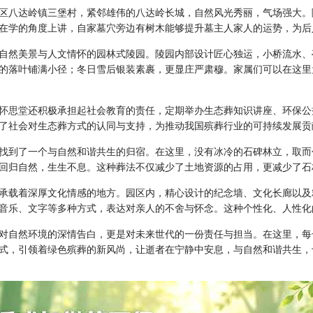
区八达岭镇三堡村，紧邻雄伟的八达岭长城，自然风光秀丽，气场强大。
在学的角度上讲，自家墓穴旁边有树木能够提升墓主人家人的运势，为后
自然美景与人文情怀的园林式陵园。陵园内部设计匠心独运，小桥流水、
的落叶铺满小径；冬日雪后银装素裹，更显庄严肃穆。家属们可以在这里
怀思堂
还积极承担起社会教育的责任，定期举办生态葬知识讲座、环保公
了社会对生态葬方式的认同与支持，为推动我国殡葬行业的可持续发展贡
找到了一个与自然和谐共生的归宿。在这里，没有冰冷的石碑林立，取而
回归自然，生生不息。这种葬法不仅减少了土地资源的占用，更减少了石
承载着深厚文化情感的地方。园区内，精心设计的纪念墙、文化长廊以及
音乐、文字等多种方式，表达对亲人的不舍与怀念。这种个性化、人性化
对自然环境的深情告白，更是对未来世代的一份责任与担当。在这里，每
式，引领着绿色殡葬的新风尚，让逝者在宁静中安息，与自然和谐共生，