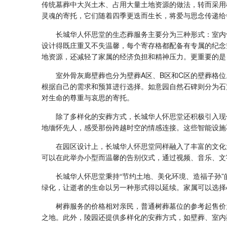
传统墓葬中大兴土木、占用大量土地资源的做法，转而采用
灵魂的寄托，它们随着四季更迭而生长，将爱与思念传递给
长城
华人怀思堂
的生态葬服务主要分为三种形式：室内
设计得既庄重又不失温馨，每个寄存格都配备有专属的纪念
地资源，还减轻了家属的经济负担和精神压力。更重要的是
室外骨灰廊壁葬也分为壁葬A区、B区和C区的壁葬格
根据自己的需求和预算进行选择。如意园自然石碑则分为石
对生命的尊重与哀思的寄托。
除了多样化的安葬方式，长城
华人怀思堂
还积极引入现
地缅怀先人，感受那份跨越时空的情感连接。这些智能设施
在园区设计上，长城
华人怀思堂
同样融入了丰富的文化
可以在此举办小型而温馨的告别仪式，通过视频、音乐、文
长城
华人怀思堂
秉持“节约土地、美化环境、造福子孙
绿化，让逝者的生命以另一种形式得以延续。家属可以选择
树葬服务的价格相对亲民，普通树葬墓位的参考起售价
之地。此外，陵园还提供多样化的安葬方式，如壁葬、室内