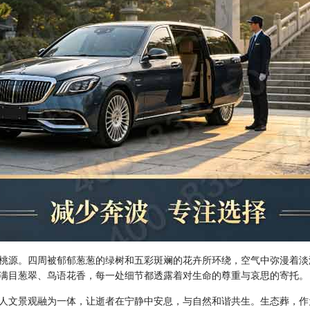
桃源。四周被郁郁葱葱的绿树和五彩斑斓的花卉所环绕，空气中弥漫着淡
满目葱翠、鸟语花香，每一处细节都透露着对生命的尊重与哀思的寄托。
人文景观融为一体，让逝者在宁静中安息，与自然和谐共生。生态葬，作