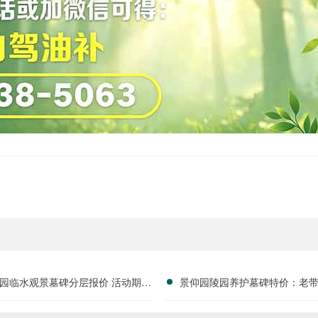
园临水观景墓碑分层报价 活动期免
景仰园陵园养护墓碑特价：老
费定制碑文图案福利详解
惠，福利大放送！