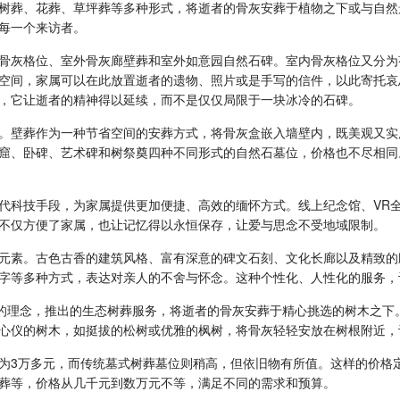
树葬、花葬、草坪葬等多种形式，将逝者的骨灰安葬于植物之下或与自然
每一个来访者。
骨灰格位、室外骨灰廊壁葬和室外如意园自然石碑。室内骨灰格位又分为
空间，家属可以在此放置逝者的遗物、照片或是手写的信件，以此寄托哀
，它让逝者的精神得以延续，而不是仅仅局限于一块冰冷的石碑。
位。壁葬作为一种节省空间的安葬方式，将骨灰盒嵌入墙壁内，既美观又
窟、卧碑、艺术碑和树祭奠四种不同形式的自然石墓位，价格也不尽相同
代科技手段，为家属提供更加便捷、高效的缅怀方式。线上纪念馆、VR
不仅方便了家属，也让记忆得以永恒保存，让爱与思念不受地域限制。
元素。古色古香的建筑风格、富有深意的碑文石刻、文化长廊以及精致的
字等多种方式，表达对亲人的不舍与怀念。这种个性化、人性化的服务，
”的理念，推出的生态树葬服务，将逝者的骨灰安葬于精心挑选的树木之
心仪的树木，如挺拔的松树或优雅的枫树，将骨灰轻轻安放在树根附近，让
为3万多元，而传统墓式树葬墓位则稍高，但依旧物有所值。这样的价格
葬等，价格从几千元到数万元不等，满足不同的需求和预算。