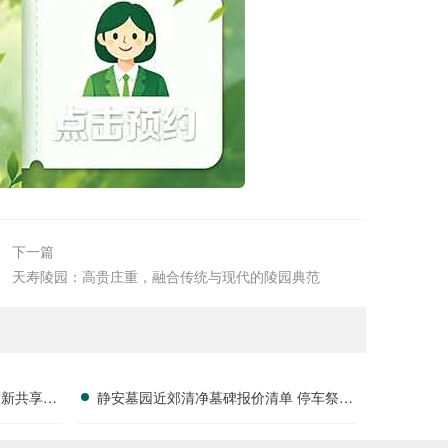
下一篇
天寿陵园：高贵庄重，融合传统与现代的陵园典范
带新共享优
静安墓园近郊清净墓碑报价清单 停车祭扫
配套随单赠送详解