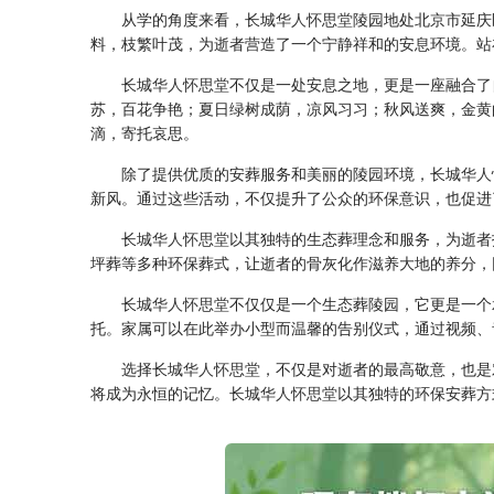
从学的角度来看，长城
华人怀思堂
陵园地处北京市延庆
料，枝繁叶茂，为逝者营造了一个宁静祥和的安息环境。站
长城
华人怀思堂
不仅是一处安息之地，更是一座融合了
苏，百花争艳；夏日绿树成荫，凉风习习；秋风送爽，金黄
滴，寄托哀思。
除了提供优质的安葬服务和美丽的陵园环境，长城
华人
新风。通过这些活动，不仅提升了公众的环保意识，也促进
长城
华人怀思堂
以其独特的生态葬理念和服务，为逝者
坪葬等多种环保葬式，让逝者的骨灰化作滋养大地的养分，
长城
华人怀思堂
不仅仅是一个生态葬陵园，它更是一个
托。家属可以在此举办小型而温馨的告别仪式，通过视频、
选择长城
华人怀思堂
，不仅是对逝者的最高敬意，也是
将成为永恒的记忆。长城
华人怀思堂
以其独特的环保安葬方