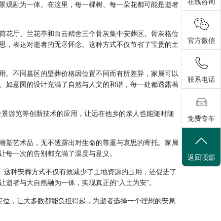
在线咨询
景观融为一体。在这里，每一棵树、每一朵花都可能是逝者
荷花厅、兰花亭和白云精舍三个骨灰集中安葬区。骨灰格位
官方微信
思，表达对逝者的无尽怀念。这种方式不仅节省了宝贵的土
实用。不同墓区的壁葬价格因位置不同而有所差异，家属可以
联系电话
。如意园的设计充满了自然与人文的和谐，每一处都透露着
全景游览等创新技术的应用，让远在他乡的亲人也能随时随
免费专车
雕塑艺术品，无不透露出对生命的尊重与哀思的寄托。家属
让每一次的告别都充满了温度与意义。
返回顶部
下。这种安葬方式不仅有效减少了土地资源的占用，还促进了
逝者与大自然融为一体，实现真正的“入土为安”。
定位，让大多数都能负担得起，为逝者选择一个理想的安息