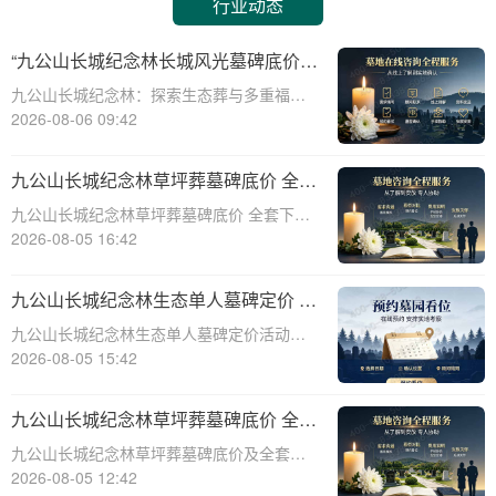
行业动态
“九公山长城纪念林长城风光墓碑底价
生态葬多重福利叠加申领”
九公山长城纪念林：探索生态葬与多重福利
的完美融合☎ 九公山陵园电话:400-838-
2026-08-06 09:42
5063在现代社会，人们对死亡观念的理解逐
渐从传统的土葬转向更为环保、节俭的生态
九公山长城纪念林草坪葬墓碑底价 全套
葬。九公山长城纪念林作为国内领先的
下葬打包优惠同步享详解
九公山长城纪念林草坪葬墓碑底价 全套下葬
打包优惠同步享详解☎ 九公山陵园电话:400-
2026-08-05 16:42
838-5063在现代社会，随着人们对生命和自
然的尊重日益加深，草坪葬墓碑作为一种环
九公山长城纪念林生态单人墓碑定价 活
保、经济的殡葬方式，逐渐受到
动直降数千福利丰厚详解
九公山长城纪念林生态单人墓碑定价活动：
直降数千，福利丰厚详解☎ 九公山陵园电
2026-08-05 15:42
话:400-838-5063在现代社会，人们对逝者的
纪念方式有了更多的选择和需求。九公山长
九公山长城纪念林草坪葬墓碑底价 全套
城纪念林作为一家专业的纪念陵园，
下葬打包优惠同步享详解
九公山长城纪念林草坪葬墓碑底价及全套下
葬打包优惠详解☎ 九公山陵园电话:400-838-
2026-08-05 12:42