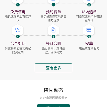
1
2
3
免费咨询
预约看墓
现场选墓
电话或在网上直接咨
确定好选择墓地的日
可自驾或乘坐免费班
询
期及线路
车前往
4
5
6
综合对比
签订合同
安葬
对比各陵园情况确定
签订合同、支付墓
电话或在线咨询
购买意向
款、确认碑文
查看更多
陵园动态
九公山陵园新闻动态