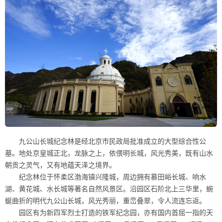
九公山长城纪念林是经北京市民政局批准成立的大型综合性公
墓。地处京皇城正北，龙脉之上，依偎明长城，风光秀美，既有山水
朝贡之灵气，又有地蕴天泽之境界。
纪念林位于怀柔区渤海镇兴隆城，周边拥有慕田峪长城、响水
湖、黄花城、水长城等著名自然风景区。沿园区石阶北上三华里，蜿
蜒曲折的明代九公山长城，风光秀丽，重峦叠翠，令人流连忘返。
园区有为新四军烈士打造的铁军纪念园，亦有国内首屈一指的天