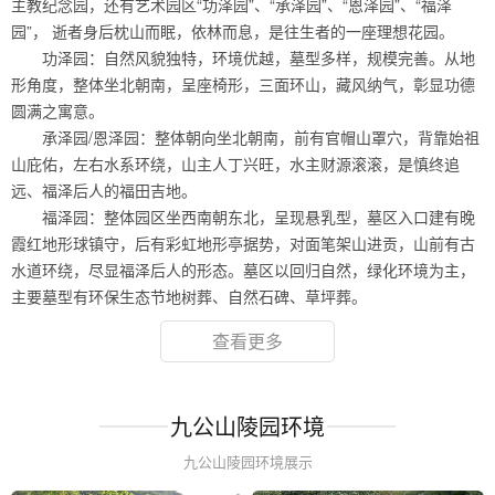
主教纪念园，还有艺术园区“功泽园”、“承泽园”、“恩泽园”、“福泽
园”， 逝者身后枕山而眠，依林而息，是往生者的一座理想花园。
功泽园：自然风貌独特，环境优越，墓型多样，规模完善。从地
形角度，整体坐北朝南，呈座椅形，三面环山，藏风纳气，彰显功德
圆满之寓意。
承泽园/恩泽园：整体朝向坐北朝南，前有官帽山罩穴，背靠始祖
山庇佑，左右水系环绕，山主人丁兴旺，水主财源滚滚，是慎终追
远、福泽后人的福田吉地。
福泽园：整体园区坐西南朝东北，呈现悬乳型，墓区入口建有晚
霞红地形球镇守，后有彩虹地形亭据势，对面笔架山进贡，山前有古
水道环绕，尽显福泽后人的形态。墓区以回归自然，绿化环境为主，
主要墓型有环保生态节地树葬、自然石碑、草坪葬。
查看更多
九公山陵园环境
九公山陵园环境展示