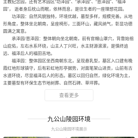
主教纪念园，还有艺术园区“功泽园”、“承泽园”、“恩泽园”、“福泽
园”， 逝者身后枕山而眠，依林而息，是往生者的一座理想花园。
功泽园：自然风貌独特，环境优越，墓型多样，规模完善。从地
形角度，整体坐北朝南，呈座椅形，三面环山，藏风纳气，彰显功德
圆满之寓意。
承泽园/恩泽园：整体朝向坐北朝南，前有官帽山罩穴，背靠始祖
山庇佑，左右水系环绕，山主人丁兴旺，水主财源滚滚，是慎终追
远、福泽后人的福田吉地。
福泽园：整体园区坐西南朝东北，呈现悬乳型，墓区入口建有晚
霞红地形球镇守，后有彩虹地形亭据势，对面笔架山进贡，山前有古
水道环绕，尽显福泽后人的形态。墓区以回归自然，绿化环境为主，
主要墓型有环保生态节地树葬、自然石碑、草坪葬。
查看更多
九公山陵园环境
九公山陵园环境展示