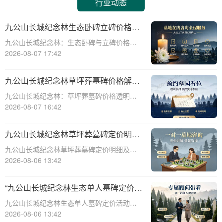
行业动态
九公山长城纪念林生态卧碑立碑价格表
详解及活动期赠安葬配套福利解析
九公山长城纪念林：生态卧碑与立碑价格及
活动期赠送配套服务全解析☎ 九公山陵园电
2026-08-07 17:42
话:400-838-5063作为中国领先的生态安葬基
地，九公山长城纪念林凭借其得天独厚的地
九公山长城纪念林草坪葬墓碑价格解析
理位置和优越的自然环境，成为众
及赠予绿植养护服务详解
九公山长城纪念林：草坪葬墓碑价格透明，
赠送绿植养护服务☎ 九公山陵园电话:400-
2026-08-07 16:42
838-5063九公山长城纪念林作为中国领先的
纪念林地之一，致力于为逝者提供环保、庄
九公山长城纪念林草坪葬墓碑定价明细
重的安葬选择。草坪葬墓碑作为一种
活动赠绿植养护服务详解
九公山长城纪念林草坪葬墓碑定价明细及活
动赠绿植养护服务详解☎ 九公山陵园电
2026-08-06 13:42
话:400-838-5063在现代社会，随着人们环保
意识的增强和对生命意义的深刻理解，草坪
“九公山长城纪念林生态单人墓碑定价
葬墓碑逐渐成为一种新型的、环保的、
活动直降数千福利丰厚”
九公山长城纪念林生态单人墓碑定价活动，
直降数千，福利丰厚，为您的亲人提供一个
2026-08-06 13:42