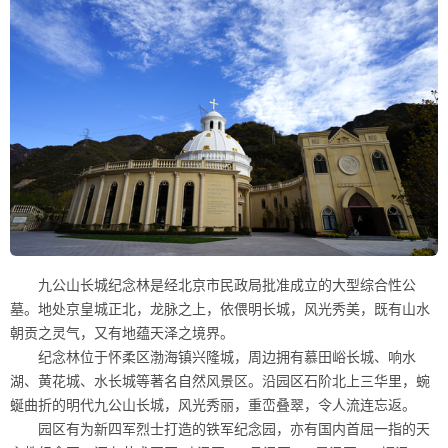
九公山长城纪念林是经北京市民政局批准成立的大型综合性公
墓。地处京皇城正北，龙脉之上，依偎明长城，风光秀美，既有山水
朝贡之灵气，又有地蕴天泽之境界。
纪念林位于怀柔区渤海镇兴隆城，周边拥有慕田峪长城、响水
湖、黄花城、水长城等著名自然风景区。沿园区石阶北上三华里，蜿
蜒曲折的明代九公山长城，风光秀丽，重峦叠翠，令人流连忘返。
园区有为新四军烈士打造的铁军纪念园，亦有国内首屈一指的天