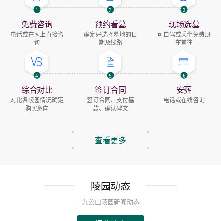
1
2
3
免费咨询
预约看墓
现场选墓
电话或在网上直接咨
确定好选择墓地的日
可自驾或乘坐免费班
询
期及线路
车前往
4
5
6
综合对比
签订合同
安葬
对比各陵园情况确定
签订合同、支付墓
电话或在线咨询
购买意向
款、确认碑文
查看更多
陵园动态
九公山陵园新闻动态