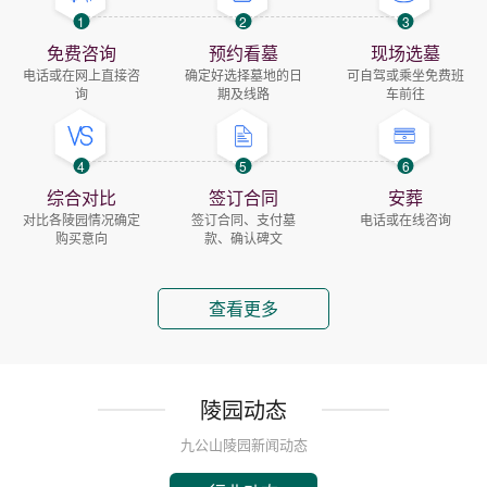
1
2
3
免费咨询
预约看墓
现场选墓
电话或在网上直接咨
确定好选择墓地的日
可自驾或乘坐免费班
询
期及线路
车前往
4
5
6
综合对比
签订合同
安葬
对比各陵园情况确定
签订合同、支付墓
电话或在线咨询
购买意向
款、确认碑文
查看更多
陵园动态
九公山陵园新闻动态