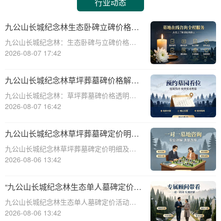
行业动态
九公山长城纪念林生态卧碑立碑价格表
详解及活动期赠安葬配套福利解析
九公山长城纪念林：生态卧碑与立碑价格及
活动期赠送配套服务全解析☎ 九公山陵园电
2026-08-07 17:42
话:400-838-5063作为中国领先的生态安葬基
地，九公山长城纪念林凭借其得天独厚的地
九公山长城纪念林草坪葬墓碑价格解析
理位置和优越的自然环境，成为众
及赠予绿植养护服务详解
九公山长城纪念林：草坪葬墓碑价格透明，
赠送绿植养护服务☎ 九公山陵园电话:400-
2026-08-07 16:42
838-5063九公山长城纪念林作为中国领先的
纪念林地之一，致力于为逝者提供环保、庄
九公山长城纪念林草坪葬墓碑定价明细
重的安葬选择。草坪葬墓碑作为一种
活动赠绿植养护服务详解
九公山长城纪念林草坪葬墓碑定价明细及活
动赠绿植养护服务详解☎ 九公山陵园电
2026-08-06 13:42
话:400-838-5063在现代社会，随着人们环保
意识的增强和对生命意义的深刻理解，草坪
“九公山长城纪念林生态单人墓碑定价
葬墓碑逐渐成为一种新型的、环保的、
活动直降数千福利丰厚”
九公山长城纪念林生态单人墓碑定价活动，
直降数千，福利丰厚，为您的亲人提供一个
2026-08-06 13:42