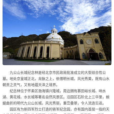
九公山长城纪念林是经北京市民政局批准成立的大型综合性公
墓。地处京皇城正北，龙脉之上，依偎明长城，风光秀美，既有山水
朝贡之灵气，又有地蕴天泽之境界。
纪念林位于怀柔区渤海镇兴隆城，周边拥有慕田峪长城、响水
湖、黄花城、水长城等著名自然风景区。沿园区石阶北上三华里，蜿
蜒曲折的明代九公山长城，风光秀丽，重峦叠翠，令人流连忘返。
园区有为新四军烈士打造的铁军纪念园，亦有国内首屈一指的天