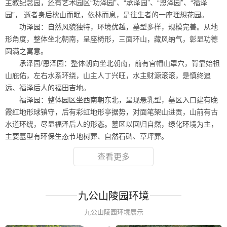
主教纪念园，还有艺术园区“功泽园”、“承泽园”、“恩泽园”、“福泽
园”， 逝者身后枕山而眠，依林而息，是往生者的一座理想花园。
功泽园：自然风貌独特，环境优越，墓型多样，规模完善。从地
形角度，整体坐北朝南，呈座椅形，三面环山，藏风纳气，彰显功德
圆满之寓意。
承泽园/恩泽园：整体朝向坐北朝南，前有官帽山罩穴，背靠始祖
山庇佑，左右水系环绕，山主人丁兴旺，水主财源滚滚，是慎终追
远、福泽后人的福田吉地。
福泽园：整体园区坐西南朝东北，呈现悬乳型，墓区入口建有晚
霞红地形球镇守，后有彩虹地形亭据势，对面笔架山进贡，山前有古
水道环绕，尽显福泽后人的形态。墓区以回归自然，绿化环境为主，
主要墓型有环保生态节地树葬、自然石碑、草坪葬。
查看更多
九公山陵园环境
九公山陵园环境展示