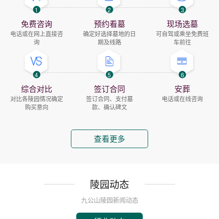
1
2
3
免费咨询
预约看墓
现场选墓
电话或在网上直接咨
确定好选择墓地的日
可自驾或乘坐免费班
询
期及线路
车前往
4
5
6
综合对比
签订合同
安葬
对比各陵园情况确定
签订合同、支付墓
电话或在线咨询
购买意向
款、确认碑文
查看更多
陵园动态
九公山陵园新闻动态