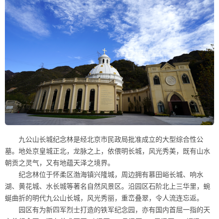
九公山长城纪念林是经北京市民政局批准成立的大型综合性公
墓。地处京皇城正北，龙脉之上，依偎明长城，风光秀美，既有山水
朝贡之灵气，又有地蕴天泽之境界。
纪念林位于怀柔区渤海镇兴隆城，周边拥有慕田峪长城、响水
湖、黄花城、水长城等著名自然风景区。沿园区石阶北上三华里，蜿
蜒曲折的明代九公山长城，风光秀丽，重峦叠翠，令人流连忘返。
园区有为新四军烈士打造的铁军纪念园，亦有国内首屈一指的天