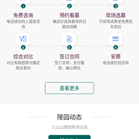
1
2
3
免费咨询
预约看墓
现场选墓
电话或在网上直接咨
确定好选择墓地的日
可自驾或乘坐免费班
询
期及线路
车前往
4
5
6
综合对比
签订合同
安葬
对比各陵园情况确定
签订合同、支付墓
电话或在线咨询
购买意向
款、确认碑文
查看更多
陵园动态
九公山陵园新闻动态