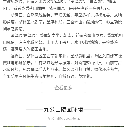
主教纪念园，还有艺术园区“功泽园”、“承泽园”、“恩泽园”、“福泽
园”， 逝者身后枕山而眠，依林而息，是往生者的一座理想花园。
功泽园：自然风貌独特，环境优越，墓型多样，规模完善。从地
形角度，整体坐北朝南，呈座椅形，三面环山，藏风纳气，彰显功德
圆满之寓意。
承泽园/恩泽园：整体朝向坐北朝南，前有官帽山罩穴，背靠始祖
山庇佑，左右水系环绕，山主人丁兴旺，水主财源滚滚，是慎终追
远、福泽后人的福田吉地。
福泽园：整体园区坐西南朝东北，呈现悬乳型，墓区入口建有晚
霞红地形球镇守，后有彩虹地形亭据势，对面笔架山进贡，山前有古
水道环绕，尽显福泽后人的形态。墓区以回归自然，绿化环境为主，
主要墓型有环保生态节地树葬、自然石碑、草坪葬。
查看更多
九公山陵园环境
九公山陵园环境展示