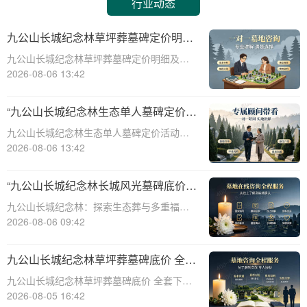
行业动态
九公山长城纪念林草坪葬墓碑定价明细
活动赠绿植养护服务详解
九公山长城纪念林草坪葬墓碑定价明细及活
动赠绿植养护服务详解☎ 九公山陵园电
2026-08-06 13:42
话:400-838-5063在现代社会，随着人们环保
意识的增强和对生命意义的深刻理解，草坪
“九公山长城纪念林生态单人墓碑定价
葬墓碑逐渐成为一种新型的、环保的、
活动直降数千福利丰厚”
九公山长城纪念林生态单人墓碑定价活动，
直降数千，福利丰厚，为您的亲人提供一个
2026-08-06 13:42
永久安息之所。本文将从专业角度详细介绍
九公山长城纪念林生态单人墓碑的定价策
“九公山长城纪念林长城风光墓碑底价
略、活动优惠以及相关福利，帮助您更好地
生态葬多重福利叠加申领”
九公山长城纪念林：探索生态葬与多重福利
了解和选择适
的完美融合☎ 九公山陵园电话:400-838-
2026-08-06 09:42
5063在现代社会，人们对死亡观念的理解逐
渐从传统的土葬转向更为环保、节俭的生态
九公山长城纪念林草坪葬墓碑底价 全套
葬。九公山长城纪念林作为国内领先的
下葬打包优惠同步享详解
九公山长城纪念林草坪葬墓碑底价 全套下葬
打包优惠同步享详解☎ 九公山陵园电话:400-
2026-08-05 16:42