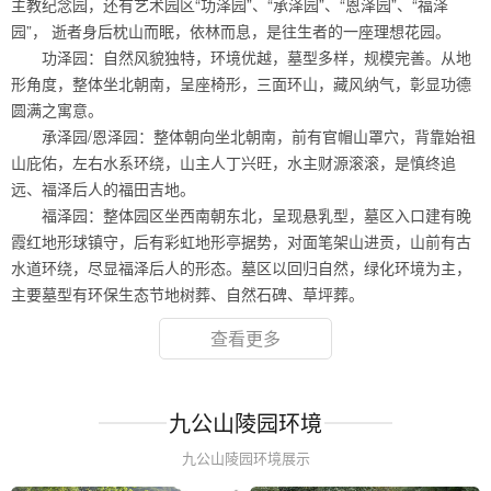
主教纪念园，还有艺术园区“功泽园”、“承泽园”、“恩泽园”、“福泽
园”， 逝者身后枕山而眠，依林而息，是往生者的一座理想花园。
功泽园：自然风貌独特，环境优越，墓型多样，规模完善。从地
形角度，整体坐北朝南，呈座椅形，三面环山，藏风纳气，彰显功德
圆满之寓意。
承泽园/恩泽园：整体朝向坐北朝南，前有官帽山罩穴，背靠始祖
山庇佑，左右水系环绕，山主人丁兴旺，水主财源滚滚，是慎终追
远、福泽后人的福田吉地。
福泽园：整体园区坐西南朝东北，呈现悬乳型，墓区入口建有晚
霞红地形球镇守，后有彩虹地形亭据势，对面笔架山进贡，山前有古
水道环绕，尽显福泽后人的形态。墓区以回归自然，绿化环境为主，
主要墓型有环保生态节地树葬、自然石碑、草坪葬。
查看更多
九公山陵园环境
九公山陵园环境展示