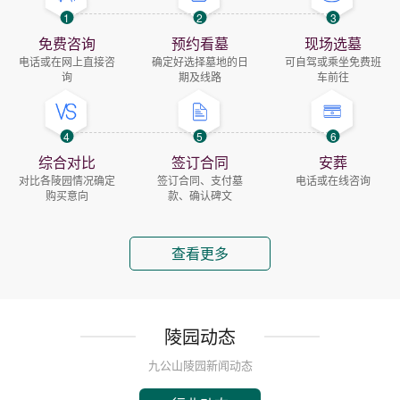
1
2
3
免费咨询
预约看墓
现场选墓
电话或在网上直接咨
确定好选择墓地的日
可自驾或乘坐免费班
询
期及线路
车前往
4
5
6
综合对比
签订合同
安葬
对比各陵园情况确定
签订合同、支付墓
电话或在线咨询
购买意向
款、确认碑文
查看更多
陵园动态
九公山陵园新闻动态