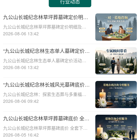
行业动态
九公山长城纪念林草坪葬墓碑定价明细
活动赠绿植养护服务详解
九公山长城纪念林草坪葬墓碑定价明细及活
动赠绿植养护服务详解☎ 九公山陵园电
2026-08-06 13:42
话:400-838-5063在现代社会，随着人们环保
意识的增强和对生命意义的深刻理解，草坪
“九公山长城纪念林生态单人墓碑定价
葬墓碑逐渐成为一种新型的、环保的、
活动直降数千福利丰厚”
九公山长城纪念林生态单人墓碑定价活动，
直降数千，福利丰厚，为您的亲人提供一个
2026-08-06 13:42
永久安息之所。本文将从专业角度详细介绍
九公山长城纪念林生态单人墓碑的定价策
“九公山长城纪念林长城风光墓碑底价
略、活动优惠以及相关福利，帮助您更好地
生态葬多重福利叠加申领”
九公山长城纪念林：探索生态葬与多重福利
了解和选择适
的完美融合☎ 九公山陵园电话:400-838-
2026-08-06 09:42
5063在现代社会，人们对死亡观念的理解逐
渐从传统的土葬转向更为环保、节俭的生态
九公山长城纪念林草坪葬墓碑底价 全套
葬。九公山长城纪念林作为国内领先的
下葬打包优惠同步享详解
九公山长城纪念林草坪葬墓碑底价 全套下葬
打包优惠同步享详解☎ 九公山陵园电话:400-
2026-08-05 16:42