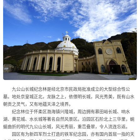
九公山长城纪念林是经北京市民政局批准成立的大型综合性公
墓。地处京皇城正北，龙脉之上，依偎明长城，风光秀美，既有山水
朝贡之灵气，又有地蕴天泽之境界。
纪念林位于怀柔区渤海镇兴隆城，周边拥有慕田峪长城、响水
湖、黄花城、水长城等著名自然风景区。沿园区石阶北上三华里，蜿
蜒曲折的明代九公山长城，风光秀丽，重峦叠翠，令人流连忘返。
园区有为新四军烈士打造的铁军纪念园，亦有国内首屈一指的天